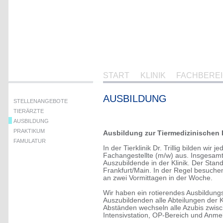
ANÄSTHESIE
AUGENHEILKUN
TEAM TIERÄRZTE
BILDGEBENDE
DIAGNOSTIK
TEAM TFA
CHIRURGIE
FORTBILDUNGEN
DERMATOLOGIE
GEBÄUDE
HEIMTIERE
START
KLINIK
FACHBERE
HNO
AUSBILDUNG
INNERE MEDIZIN
STELLENANGEBOTE
INTENSIVMEDIZI
TIERÄRZTE
KARDIOLOGIE
AUSBILDUNG
PRAKTIKUM
LABOR
Ausbildung zur Tiermedizinischen 
FAMULATUR
ORTHOPÄDIE
In der Tierklinik Dr. Trillig bilden wir
Fachangestellte (m/w) aus. Insgesamt 
ZAHNMEDIZIN
Auszubildende in der Klinik. Der Stand
Frankfurt/Main. In der Regel besuche
an zwei Vormittagen in der Woche.
Wir haben ein rotierendes Ausbildungs
Auszubildenden alle Abteilungen der K
Abständen wechseln alle Azubis zwis
Intensivstation, OP-Bereich und Anme